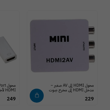
محول HDMI إلى AV صغير –
مدخل HDMI إلى مخرج صوت
وصورة AV CVBS – لون أبيض
و
249
229
للتوصيل با
العرض