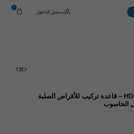
0
مبيوتر
وسائط التخزين
كاميرا
العربية
تسجيل الدخول
حامل محرك أقراص HDD/SSD – قاعدة تركيب للأقراص الصلبة
ل الحاسوب