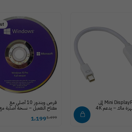
ut
محول Mini DisplayPort إلى
قرص ويندوز 10 أصلي مع
HDMI لأجهزة ماك – يدعم 4K
مفتاح التفعيل – نسخة أصلية مع
1080p، تصميم صغير وخفيف
رقم تسلسلي قانوني
1،199
1،499
لشاشات وأجهزة