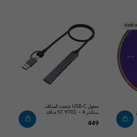
Sold o
محول USB-C متعدد المنافذ
ستاندر ST 9701 – 4 منافذ
USB 3.0، هيكل ألومنيوم فائق
إخ
9
449
الجودة