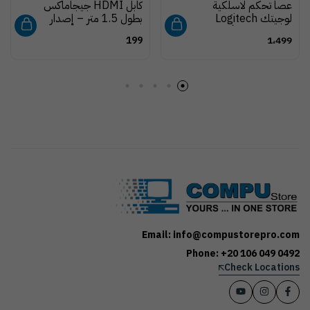
عصا تحكم لاسلكية
كابل HDMI جيجاماكس
لوجيتك Logitech
بطول 1.5 متر – إصدار
R400 – لون أسود، جهاز
2.0، يدعم 4K Ultra
199
1،499
تقديم شرائح مع مؤشر
HD وصوت عالي الدقة
ليزر أحمر
Email: info@compustorepro.com
Phone: +20 106 049 0492
Check Locations