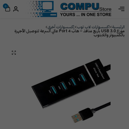
0
الرئيسية
اكسسوارات لاب توب
إكسسوارات أخرى
موزع USB 3.0 بأربع منافذ – هاب 4 Port عالي السرعة لتوصيل الأجهزة
بالكمبيوتر واللابتوب