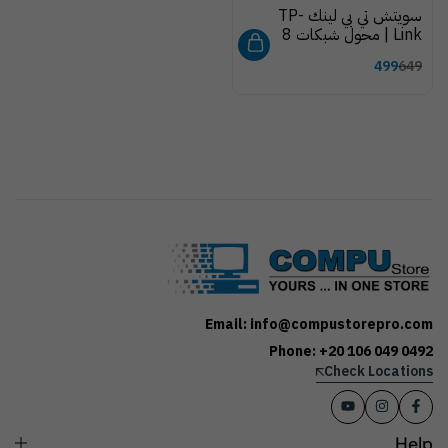
سويتش تي بي لينك TP-
Link | محول شبكات 8
منافذ بسرعة 10/100
499
649
ميجابت/ث – مكتبي
Email: info@compustorepro.com
Phone: +20 106 049 0492
Check Locations
Help