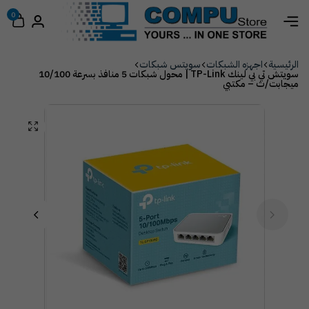
0
الرئيسية
اجهزه الشبكات
سويتس شبكات
سويتش تي بي لينك TP-Link | محول شبكات 5 منافذ بسرعة 10/100
ميجابت/ث – مكتبي