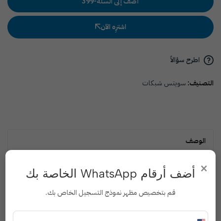
أضف إلى السلة
-
399
اشترِه الآن
اطرح سؤالاً
التصنيف:
سويتس شبكات
الوصف
×
أضف أرقام WhatsApp الخاصة بك
5 منافذ Fast Ethernet: تدعم سرعات 10/100 ميجابت/ث مع
ميزة التفاوض التلقائي.
قم بتخصيص مظهر نموذج التسجيل الخاص بك.
تركيب مباشر (Plug & Play): لا يحتاج إلى إعدادات – توصيل
وتشغيل فوراً.
أداء عالي: يدعم بروتوكول IEEE 802.3x للتحكم في التدفق